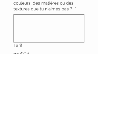
couleurs, des matières ou des
textures que tu n'aimes pas ?
*
Tarif
75 $CA
Il se peut que nous te contactions 
pendant le processus de sélection 
sur-mesure pour te poser des 
questions supplémentaires ou 
pour te demander plus 
d'informations. 
Il est impératif d'effectuer le 
paiement pour compléter la 
commande. 
Soumettre